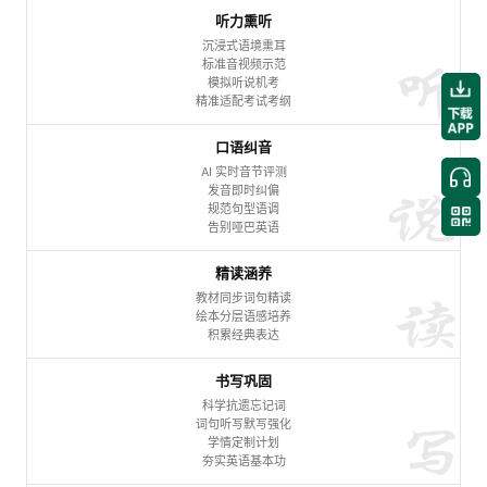
听力熏听
沉浸式语境熏耳
标准音视频示范
模拟听说机考
精准适配考试考纲
口语纠音
AI 实时音节评测
发音即时纠偏
规范句型语调
告别哑巴英语
精读涵养
教材同步词句精读
绘本分层语感培养
积累经典表达
书写巩固
科学抗遗忘记词
词句听写默写强化
学情定制计划
夯实英语基本功