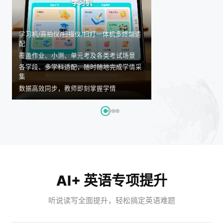
学习机
AI精准测评诊断：AI智能批阅，快速反馈；多维度拆解学情
个性化学情画像：生成专属测评报告；雷达图可视化强弱项
分层提分方案：三层阶梯式分层练习；循序渐进规划；AI伴
家校协同管控：学情数据同步推送；学习报告可下载打印；
学习机/高拍仪/扫描仪/扫打一体机多终端适
配
AI智能批阅，快速反馈，告别等待
生成专属测评报告，多维度解构学情
依据测评结果，提供三层阶梯式分层练习
学情数据同步推送至家长、教师端
覆盖作业、小测、单元考及各类考试场景
多维度拆解，告别模糊学情认知
雷达图可视化，强弱项直观对比
循序渐进规划，避免盲目刷题内耗
个性化学习报告可下载打印，随时查阅复盘
各学段、多学科适配，随时随地完成学情采
AI错题深度解析，明确错误根源
记录学习全周期，追踪提升变化
AI 伴学一对一实时答疑，打通学习难点
家长一键查看，告别盲目辅导焦虑
集
推送同类变式题，强化薄弱知识点
精准归因，明确补弱核心方向
因材施教，定制专属提升路径
同步补弱建议，家校协同助力提升
数据高效同步，教师即刻掌握学情
AI+ 英语专项提升
听说读写全面提升，轻松搞定英语难题