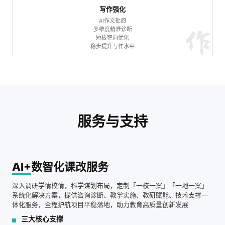
写作强化
AI作文批阅
多维度精准诊断
AI 重点句训练
AI 单词训练
AI 单词记忆
AI 绘本点读
AI 听说模拟
AI 作文批阅
AI 学习任务
AI 趣味PK
短板靶向优化
稳步提升写作水平
教材同步，精准练词，雕琢地道发音
句型攻坚，听读写练，夯实语法基础
科学抗忘，定制计划，提升记忆效率
贴合考标，实时评测，提升应试能力
学段适配，自主批阅，助力写作提升
趣味竞技，激发兴趣，主动爱上英语
沉浸式语境，分层训练，提升语感
师生双向联动，精准适配教学节奏
服务与支持
AI+
数智化课改服务
深入调研学情校情，科学谋划布局，定制「一校一案」「一地一案」
系统化解决方案，提供咨询诊断、教学实施、教研赋能、技术支撑一
体化服务，全程护航项目平稳落地，助力教育高质量创新发展
三大核心支撑